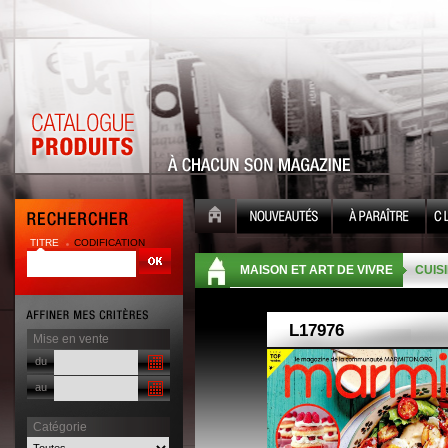
TITRE
CODIFICATION
| |
MAISON ET ART DE VIVRE
CUISI
Mise en vente
du
au
Catégorie