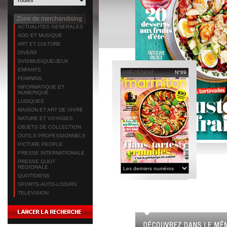
Zone de merchandising
ACTUALITES GENERALES
ADO ET MUSIQUE
ART ET CULTURE
DIVERS
DVD/MUSIQUE/JEUX
ENFANTS
PRÉCÉDENT
N°89
FEMININS
INFORMATIQUE ET
NUMERIQUE
LUDIQUES
MAISON ET ART DE VIVRE
NATURE ET VOYAGES
OBJETS DE COLLECTION
OUTILS PROFESSIONNELS
PICTURE PEOPLE
PRESSE INTERNATIONALE
PRESSE QUOT
REGIONALE
QUOTIDIENS
SPORTS-AUTO-LOISIRS
TELEVISION