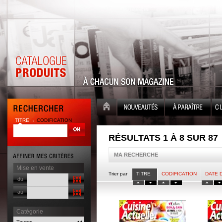
TITRE
CODIFICATION
RÉSULTATS 1 À 8 SUR 87
MA RECHERCHE
Mise en vente
Trier par
TITRE
CODIFICATION
DATE 
du
au
Catégorie