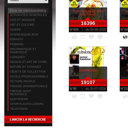
Zone de merchandising
CUIS.ACTUELLE DUO
C
C.ACTU HS
ACTUALITES GENERALES
ADO ET MUSIQUE
16396
ART ET CULTURE
N°
428
du
05-08-2026
N°
42
DIVERS
DVD/MUSIQUE/JEUX
ENFANTS
FEMININS
INFORMATIQUE ET
NUMERIQUE
LUDIQUES
MAISON ET ART DE VIVRE
NATURE ET VOYAGES
CUISINE A&D
OBJETS DE COLLECTION
OUTILS PROFESSIONNELS
19107
PICTURE PEOPLE
PRESSE INTERNATIONALE
N°
90
du
25-07-2026
N°
13
PRESSE QUOT
REGIONALE
QUOTIDIENS
SPORTS-AUTO-LOISIRS
TELEVISION