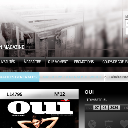
|
précédente
|
suivante
UALITES GENERALES
MASCULINS GENERALISTES/MODE
Généralis
OUI
N°12
TRIMESTRIEL
du
07
08
2026
d