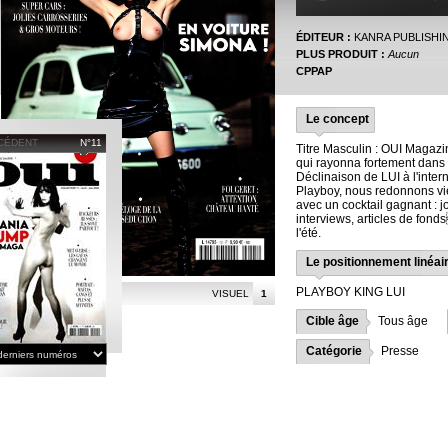
ÉDITEUR :
KANRA PUBLISHI
PLUS PRODUIT :
Aucun
CPPAP
Le concept
CÉDENT
N°11
Titre Masculin : OUI Magazi
qui rayonna fortement dans
Déclinaison de LUI à l'inter
Playboy, nous redonnons vie 
avec un cocktail gagnant : j
interviews, articles de fon
l'été.
Le positionnement linéai
PLAYBOY KING LUI
VISUEL
1
Cible âge
Tous âge
Catégorie
Presse