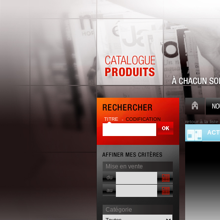
TITRE
CODIFICATION
retour à la liste
ACT
Mise en vente
du
au
Catégorie