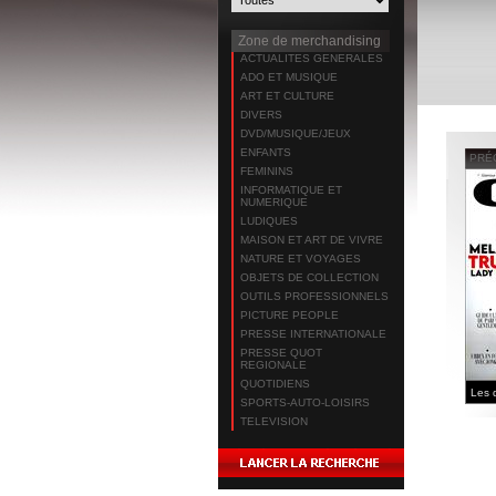
Zone de merchandising
ACTUALITES GENERALES
ADO ET MUSIQUE
ART ET CULTURE
DIVERS
DVD/MUSIQUE/JEUX
ENFANTS
PRÉ
FEMININS
INFORMATIQUE ET
NUMERIQUE
LUDIQUES
MAISON ET ART DE VIVRE
NATURE ET VOYAGES
OBJETS DE COLLECTION
OUTILS PROFESSIONNELS
PICTURE PEOPLE
PRESSE INTERNATIONALE
PRESSE QUOT
REGIONALE
QUOTIDIENS
SPORTS-AUTO-LOISIRS
TELEVISION