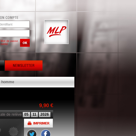
Mot de passe
oublié
te homme
9,90 €
ate de relève
05
11
2026