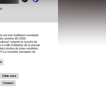
NG
ne est une institution mondiale
 les années 80-2000.
national.^pAprès le succès de
à cette institution de la presse
olies photos de jolies modèles,
ds La nouvelle sensation de
re
Cible sexe
Contact