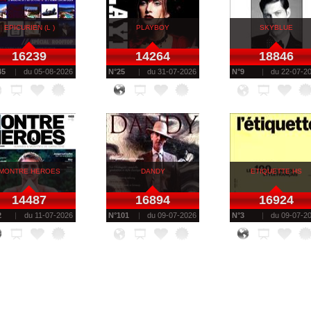
EPICURIEN (L )
PLAYBOY
SKYBLUE
16239
14264
18846
45
du
05-08-2026
N°
25
du
31-07-2026
N°
9
du
22-07-2
MONTRE HEROES
DANDY
ETIQUETTE HS
14487
16894
16924
2
du
11-07-2026
N°
101
du
09-07-2026
N°
3
du
09-07-2