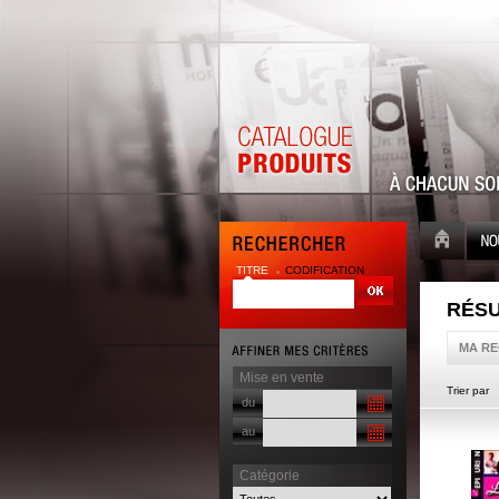
TITRE
CODIFICATION
RÉSU
MA R
Mise en vente
Trier par
du
au
Catégorie