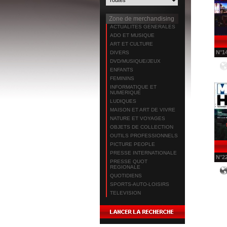
Zone de merchandising
ACTUALITES GENERALES
ADO ET MUSIQUE
ART ET CULTURE
N°
1
DIVERS
DVD/MUSIQUE/JEUX
ENFANTS
FEMININS
INFORMATIQUE ET
NUMERIQUE
LUDIQUES
MAISON ET ART DE VIVRE
NATURE ET VOYAGES
OBJETS DE COLLECTION
OUTILS PROFESSIONNELS
PICTURE PEOPLE
PRESSE INTERNATIONALE
N°
2
PRESSE QUOT
REGIONALE
QUOTIDIENS
SPORTS-AUTO-LOISIRS
TELEVISION