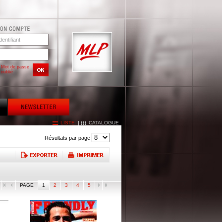
Mot de passe
oublié
LISTE
|
CATALOGUE
Résultats par page
PAGE
1
2
3
4
5