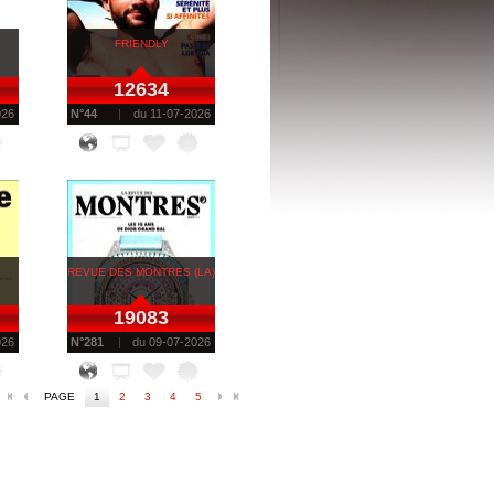
FRIENDLY
12634
026
N°
44
du
11-07-2026
REVUE DES MONTRES (LA)
19083
026
N°
281
du
09-07-2026
PAGE
1
2
3
4
5