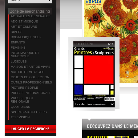
Zone de merchandising
ACTUALITES GENERALES
ADO ET MUSIQUE
ART ET CULTURE
DIVERS
DVD/MUSIQUE/JEUX
ENFANTS
PRÉCÉDENT
N°7
FEMININS
INFORMATIQUE ET
NUMERIQUE
LUDIQUES
MAISON ET ART DE VIVRE
NATURE ET VOYAGES
OBJETS DE COLLECTION
OUTILS PROFESSIONNELS
PICTURE PEOPLE
PRESSE INTERNATIONALE
PRESSE QUOT
REGIONALE
QUOTIDIENS
SPORTS-AUTO-LOISIRS
TELEVISION