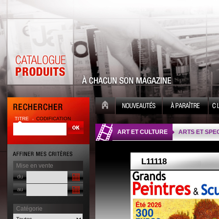
TITRE
CODIFICATION
| |
ART ET CULTURE
ARTS ET SPE
Mise en vente
du
au
Catégorie