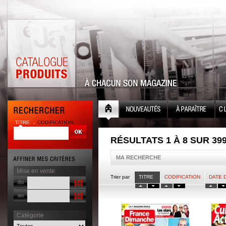
TITRE
CODIFICATION
RÉSULTATS 1 À 8 SUR 39
MA RECHERCHE
Mise en vente
Trier par
TITRE
CODIFICATION
DATE 
du
au
Catégorie