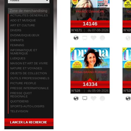
Zone de merchandising
FRANCE DIMANCHE
CU
ACTUALITES GENERALES
ADO ET MUSIQUE
14146
ART ET CULTURE
N°
4171
du
07-08-2026
N°
42
DIVERS
DVD/MUSIQUE/JEUX
ENFANTS
FEMININS
INFORMATIQUE ET
NUMERIQUE
LUDIQUES
MAISON ET ART DE VIVRE
NATURE ET VOYAGES
PRIMA GRAND FORMAT
OBJETS DE COLLECTION
OUTILS PROFESSIONNELS
14334
PICTURE PEOPLE
PRESSE INTERNATIONALE
N°
528
du
05-08-2026
N°
52
PRESSE QUOT
REGIONALE
QUOTIDIENS
SPORTS-AUTO-LOISIRS
TELEVISION