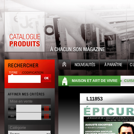
TITRE
CODIFICATION
| |
MAISON ET ART DE VIVRE
CUISI
Mise en vente
du
au
Catégorie