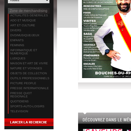
Zone de merchandising
ACTUALITES GENERALES
ADO ET MUSIQUE
ART ET CULTURE
DIVERS
DVD/MUSIQUE/JEUX
ENFANTS
FEMININS
INFORMATIQUE ET
NUMERIQUE
LUDIQUES
MAISON ET ART DE VIVRE
NATURE ET VOYAGES
OBJETS DE COLLECTION
OUTILS PROFESSIONNELS
PICTURE PEOPLE
PRESSE INTERNATIONALE
PRESSE QUOT
REGIONALE
QUOTIDIENS
SPORTS-AUTO-LOISIRS
TELEVISION