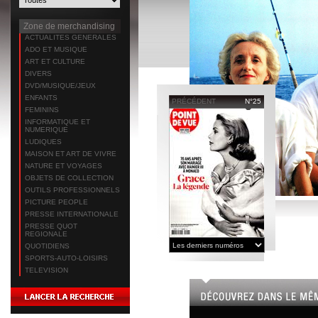
Zone de merchandising
ACTUALITES GENERALES
ADO ET MUSIQUE
ART ET CULTURE
DIVERS
DVD/MUSIQUE/JEUX
ENFANTS
PRÉCÉDENT
N°25
FEMININS
INFORMATIQUE ET
NUMERIQUE
LUDIQUES
MAISON ET ART DE VIVRE
NATURE ET VOYAGES
OBJETS DE COLLECTION
OUTILS PROFESSIONNELS
PICTURE PEOPLE
PRESSE INTERNATIONALE
PRESSE QUOT
REGIONALE
QUOTIDIENS
SPORTS-AUTO-LOISIRS
TELEVISION