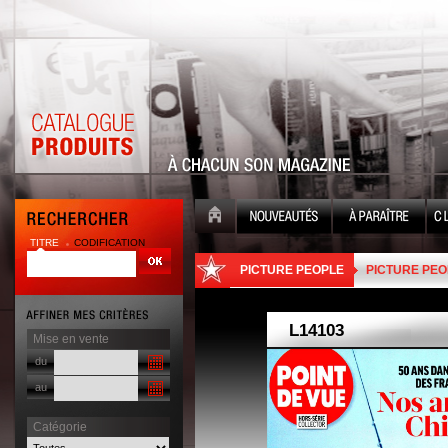
TITRE
CODIFICATION
| |
PICTURE PEOPLE
PICTURE PEO
Mise en vente
du
au
Catégorie