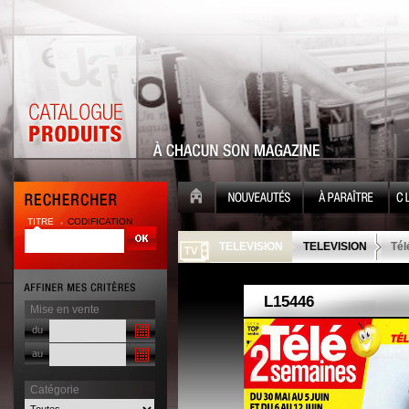
TITRE
CODIFICATION
| |
TELEVISION
TELEVISION
Tél
Mise en vente
du
au
Catégorie