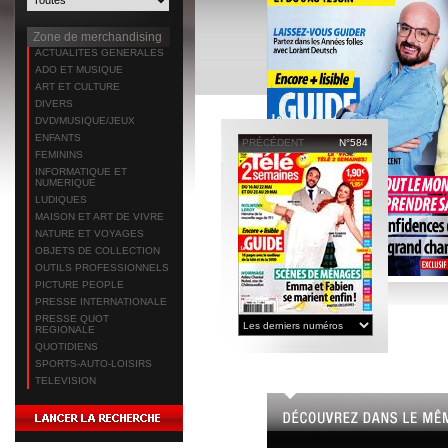
Zone de merchandising
ACTUALITES GENERALES
ADO ET MUSIQUE
ART ET CULTURE
DIVERS
DVD/MUSIQUE/JEUX
ENFANTS
PRÉCÉDENT
N°584
FEMININS
INFORMATIQUE ET
NUMERIQUE
LUDIQUES
MAISON ET ART DE VIVRE
NATURE ET VOYAGES
OBJETS DE COLLECTION
OUTILS PROFESSIONNELS
PICTURE PEOPLE
PRESSE INTERNATIONALE
PRESSE QUOT
REGIONALE
QUOTIDIENS
SPORTS-AUTO-LOISIRS
TELEVISION