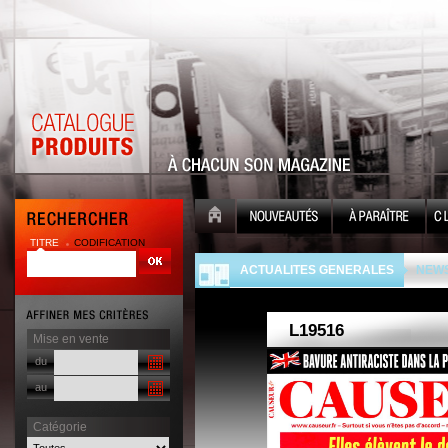
TITRE
CODIFICATION
| |
ACTUALITES GENERALES
NEWS
Mise en vente
du
au
Catégorie