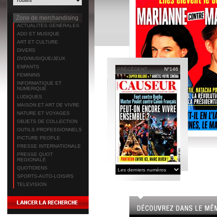
Zone de merchandising
ACTUALITES GENERALES
ADO ET MUSIQUE
ART ET CULTURE
DIVERS
DVD/MUSIQUE/JEUX
ENFANTS
PRÉCÉDENT
N°146
FEMININS
INFORMATIQUE ET
NUMERIQUE
LUDIQUES
MAISON ET ART DE VIVRE
NATURE ET VOYAGES
OBJETS DE COLLECTION
OUTILS PROFESSIONNELS
PICTURE PEOPLE
PRESSE INTERNATIONALE
PRESSE QUOT
REGIONALE
QUOTIDIENS
SPORTS-AUTO-LOISIRS
TELEVISION