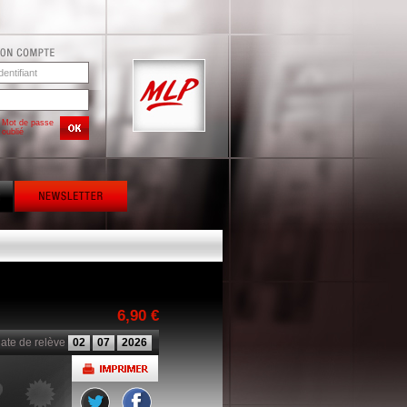
Mot de passe
oublié
6,90 €
ate de relève
02
07
2026