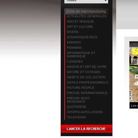
Zone de merchandising
ACTUALITES GENERALES
ADO ET MUSIQUE
ART ET CULTURE
DIVERS
DVD/MUSIQUE/JEUX
ENFANTS
PRÉ
FEMININS
INFORMATIQUE ET
NUMERIQUE
LUDIQUES
MAISON ET ART DE VIVRE
NATURE ET VOYAGES
OBJETS DE COLLECTION
OUTILS PROFESSIONNELS
PICTURE PEOPLE
PRESSE INTERNATIONALE
PRESSE QUOT
REGIONALE
QUOTIDIENS
SPORTS-AUTO-LOISIRS
TELEVISION