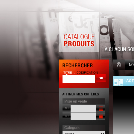
TITRE
CODIFICATION
| |
ACT
Mise en vente
du
au
Catégorie