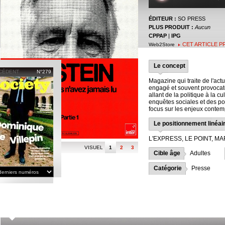
ÉDITEUR :
SO PRESS
PLUS PRODUIT :
Aucun
CPPAP
|
IPG
CET ARTICLE P
Web2Store
Le concept
CÉDENT
N°279
Magazine qui traite de l'actu
engagé et souvent provocateu
allant de la politique à la c
enquêtes sociales et des por
focus sur les enjeux contem
Le positionnement linéai
L'EXPRESS, LE POINT, M
VISUEL
1
2
3
Cible âge
Adultes
Catégorie
Presse