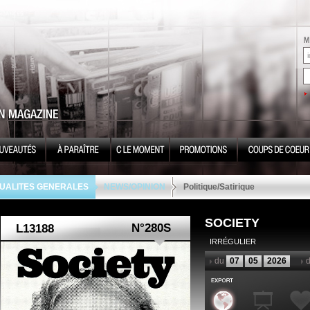
UALITES GENERALES
NEWS/OPINION
Politique/Satirique
SOCIETY
N°280S
IRRÉGULIER
du
07
05
2026
d