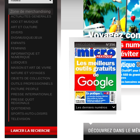
Zone de merchandising
ACTUALITES GENERALES
ADO ET MUSIQUE
ART ET CULTURE
DIVERS
DVD/MUSIQUE/JEUX
ENFANTS
PRÉCÉDENT
N°356
FEMININS
INFORMATIQUE ET
NUMERIQUE
LUDIQUES
MAISON ET ART DE VIVRE
NATURE ET VOYAGES
OBJETS DE COLLECTION
OUTILS PROFESSIONNELS
PICTURE PEOPLE
PRESSE INTERNATIONALE
PRESSE QUOT
REGIONALE
QUOTIDIENS
SPORTS-AUTO-LOISIRS
TELEVISION