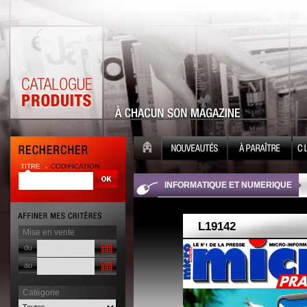
TITRE
CODIFICATION
| |
INFORMATIQUE ET NUMERIQUE
Mise en vente
du
au
Catégorie