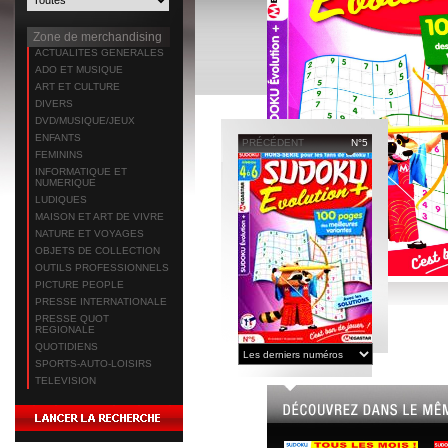
Zone de merchandising
ACTUALITES GENERALES
ADO ET MUSIQUE
ART ET CULTURE
DIVERS
DVD/MUSIQUE/JEUX
ENFANTS
PRÉCÉDENT
N°5
FEMININS
INFORMATIQUE ET
NUMERIQUE
LUDIQUES
MAISON ET ART DE VIVRE
NATURE ET VOYAGES
OBJETS DE COLLECTION
OUTILS PROFESSIONNELS
PICTURE PEOPLE
PRESSE INTERNATIONALE
PRESSE QUOT
REGIONALE
QUOTIDIENS
SPORTS-AUTO-LOISIRS
TELEVISION