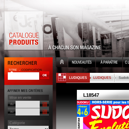
TITRE
CODIFICATION
| |
LUDIQUES
LUDIQUES
Sudok
Mise en vente
du
au
Catégorie