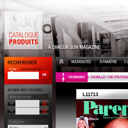
TITRE
CODIFICATION
| |
FEMININS
FAMILLE / VIE PRATI
Mise en vente
du
au
Catégorie