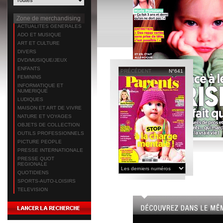
Zone de merchandising
ACTUALITES GENERALES
ADO ET MUSIQUE
ART ET CULTURE
DIVERS
DVD/MUSIQUE/JEUX
ENFANTS
PRÉCÉDENT
N°641
FEMININS
INFORMATIQUE ET
NUMERIQUE
LUDIQUES
MAISON ET ART DE VIVRE
NATURE ET VOYAGES
OBJETS DE COLLECTION
OUTILS PROFESSIONNELS
PICTURE PEOPLE
PRESSE INTERNATIONALE
PRESSE QUOT
REGIONALE
QUOTIDIENS
SPORTS-AUTO-LOISIRS
TELEVISION