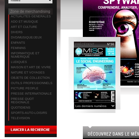
Zone de merchandising
ACTUALITES GENERALES
ADO ET MUSIQUE
ART ET CULTURE
DIVERS
DVD/MUSIQUE/JEUX
ENFANTS
PRÉCÉDENT
N°36
FEMININS
INFORMATIQUE ET
NUMERIQUE
LUDIQUES
MAISON ET ART DE VIVRE
NATURE ET VOYAGES
OBJETS DE COLLECTION
OUTILS PROFESSIONNELS
PICTURE PEOPLE
PRESSE INTERNATIONALE
PRESSE QUOT
REGIONALE
QUOTIDIENS
SPORTS-AUTO-LOISIRS
TELEVISION