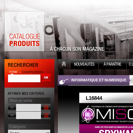
TITRE
CODIFICATION
| |
INFORMATIQUE ET NUMERIQUE
Mise en vente
du
au
Catégorie