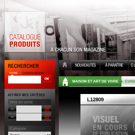
TITRE
CODIFICATION
| |
MAISON ET ART DE VIVRE
CUISI
Mise en vente
du
au
Catégorie