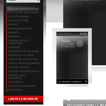
Zone de merchandising
ACTUALITES GENERALES
ADO ET MUSIQUE
ART ET CULTURE
DIVERS
DVD/MUSIQUE/JEUX
ENFANTS
PRÉCÉDENT
N°425
FEMININS
INFORMATIQUE ET
NUMERIQUE
LUDIQUES
MAISON ET ART DE VIVRE
NATURE ET VOYAGES
OBJETS DE COLLECTION
OUTILS PROFESSIONNELS
PICTURE PEOPLE
PRESSE INTERNATIONALE
PRESSE QUOT
REGIONALE
QUOTIDIENS
SPORTS-AUTO-LOISIRS
TELEVISION