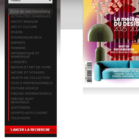
Zone de merchandising
ACTUALITES GENERALES
ADO ET MUSIQUE
ART ET CULTURE
DIVERS
DVD/MUSIQUE/JEUX
ENFANTS
FEMININS
INFORMATIQUE ET
NUMERIQUE
LUDIQUES
MAISON ET ART DE VIVRE
NATURE ET VOYAGES
OBJETS DE COLLECTION
OUTILS PROFESSIONNELS
PICTURE PEOPLE
PRESSE INTERNATIONALE
PRESSE QUOT
REGIONALE
QUOTIDIENS
SPORTS-AUTO-LOISIRS
TELEVISION