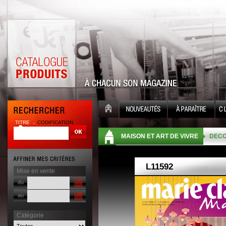
TITRE
CODIFICATION
| |
MAISON ET ART DE VIVRE
DECO
Mise en vente
du
au
Catégorie