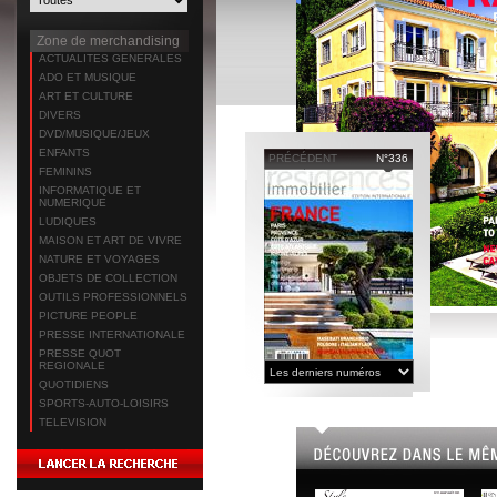
Zone de merchandising
ACTUALITES GENERALES
ADO ET MUSIQUE
ART ET CULTURE
DIVERS
DVD/MUSIQUE/JEUX
ENFANTS
PRÉCÉDENT
N°336
FEMININS
INFORMATIQUE ET
NUMERIQUE
LUDIQUES
MAISON ET ART DE VIVRE
NATURE ET VOYAGES
OBJETS DE COLLECTION
OUTILS PROFESSIONNELS
PICTURE PEOPLE
PRESSE INTERNATIONALE
PRESSE QUOT
REGIONALE
QUOTIDIENS
SPORTS-AUTO-LOISIRS
TELEVISION