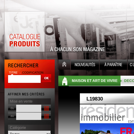
TITRE
CODIFICATION
| |
MAISON ET ART DE VIVRE
DECO
Mise en vente
du
au
Catégorie