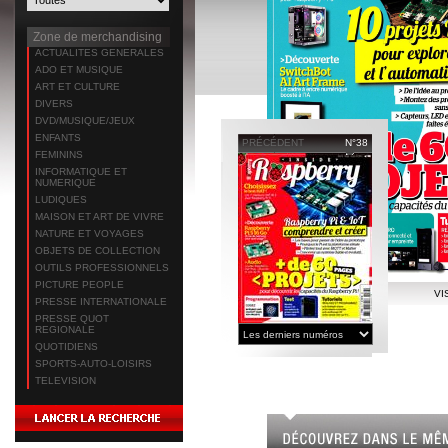
Zone de merchandising
ACTUALITES GENERALES
ADO ET MUSIQUE
ART ET CULTURE
DIVERS
DVD/MUSIQUE/JEUX
ENFANTS
PRÉCÉDENT
N°38
FEMININS
INFORMATIQUE ET
NUMERIQUE
LUDIQUES
MAISON ET ART DE VIVRE
NATURE ET VOYAGES
OBJETS DE COLLECTION
OUTILS PROFESSIONNELS
PICTURE PEOPLE
VI
PRESSE INTERNATIONALE
PRESSE QUOT
REGIONALE
QUOTIDIENS
SPORTS-AUTO-LOISIRS
TELEVISION