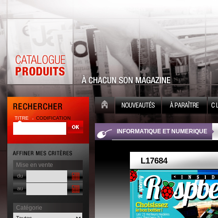
TITRE
CODIFICATION
| |
INFORMATIQUE ET NUMERIQUE
Mise en vente
du
au
Catégorie