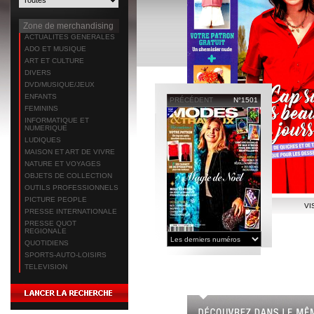
Zone de merchandising
ACTUALITES GENERALES
ADO ET MUSIQUE
ART ET CULTURE
DIVERS
DVD/MUSIQUE/JEUX
ENFANTS
PRÉCÉDENT
N°1501
FEMININS
INFORMATIQUE ET
NUMERIQUE
LUDIQUES
MAISON ET ART DE VIVRE
NATURE ET VOYAGES
OBJETS DE COLLECTION
OUTILS PROFESSIONNELS
PICTURE PEOPLE
VI
PRESSE INTERNATIONALE
PRESSE QUOT
REGIONALE
QUOTIDIENS
SPORTS-AUTO-LOISIRS
TELEVISION