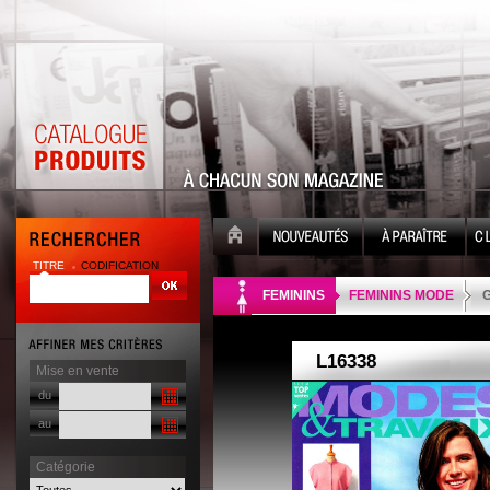
TITRE
CODIFICATION
| |
FEMININS
FEMININS MODE
G
Mise en vente
du
au
Catégorie