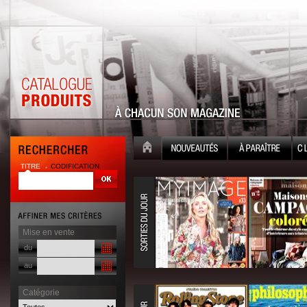
TITRE
CODIFICATION
Mise en vente
du
au
Catégorie