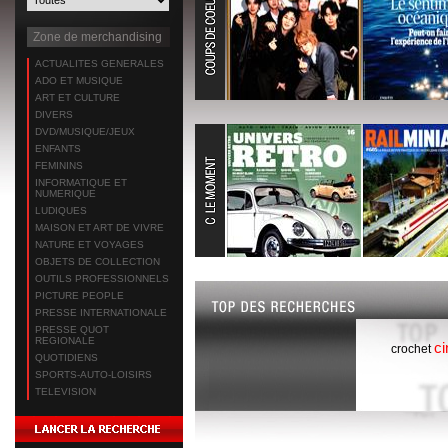
Zone de merchandising
ACTUALITES GENERALES
ADO ET MUSIQUE
ART ET CULTURE
DIVERS
DVD/MUSIQUE/JEUX
ENFANTS
FEMININS
INFORMATIQUE ET
NUMERIQUE
LUDIQUES
MAISON ET ART DE VIVRE
NATURE ET VOYAGES
OBJETS DE COLLECTION
OUTILS PROFESSIONNELS
PICTURE PEOPLE
PRESSE INTERNATIONALE
PRESSE QUOT
REGIONALE
c
crochet
QUOTIDIENS
SPORTS-AUTO-LOISIRS
TELEVISION