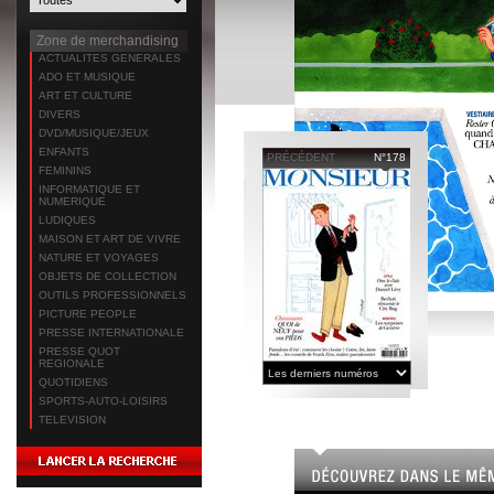
Zone de merchandising
ACTUALITES GENERALES
ADO ET MUSIQUE
ART ET CULTURE
DIVERS
DVD/MUSIQUE/JEUX
ENFANTS
PRÉCÉDENT
N°178
FEMININS
INFORMATIQUE ET
NUMERIQUE
LUDIQUES
MAISON ET ART DE VIVRE
NATURE ET VOYAGES
OBJETS DE COLLECTION
OUTILS PROFESSIONNELS
PICTURE PEOPLE
PRESSE INTERNATIONALE
PRESSE QUOT
REGIONALE
QUOTIDIENS
SPORTS-AUTO-LOISIRS
TELEVISION