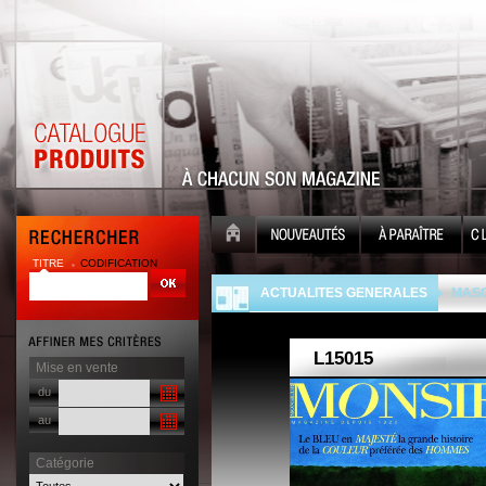
TITRE
CODIFICATION
| |
ACTUALITES GENERALES
MASC
Mise en vente
du
au
Catégorie