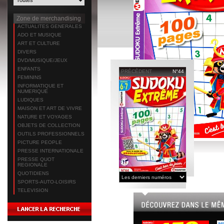
Zone de merchandising
ACTUALITES GENERALES
ADO ET MUSIQUE
ART ET CULTURE
DIVERS
DVD/MUSIQUE/JEUX
ENFANTS
PRÉCÉDENT
N°44
FEMININS
INFORMATIQUE ET
NUMERIQUE
LUDIQUES
MAISON ET ART DE VIVRE
NATURE ET VOYAGES
OBJETS DE COLLECTION
OUTILS PROFESSIONNELS
PICTURE PEOPLE
PRESSE INTERNATIONALE
PRESSE QUOT
REGIONALE
QUOTIDIENS
SPORTS-AUTO-LOISIRS
TELEVISION