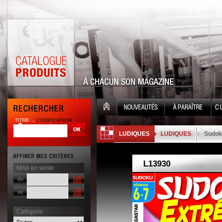
TITRE
CODIFICATION
| |
LUDIQUES
LUDIQUES
Sudok
Mise en vente
du
au
Catégorie