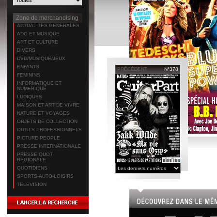
Zone de merchandising
ACTUALITES GENERALES
ADO ET MUSIQUE
ART ET CULTURE
DIVERS
DVD/MUSIQUE/JEUX
ENFANTS
PRÉCÉDENT
N°378
FEMININS
INFORMATIQUE ET
NUMERIQUE
LUDIQUES
MAISON ET ART DE VIVRE
NATURE ET VOYAGES
OBJETS DE COLLECTION
OUTILS PROFESSIONNELS
PICTURE PEOPLE
PRESSE INTERNATIONALE
PRESSE QUOT
REGIONALE
QUOTIDIENS
SPORTS-AUTO-LOISIRS
TELEVISION