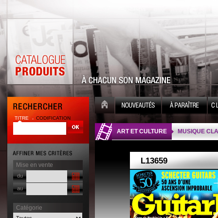
TITRE
CODIFICATION
| |
ART ET CULTURE
MUSIQUE CLA
Mise en vente
du
au
Catégorie