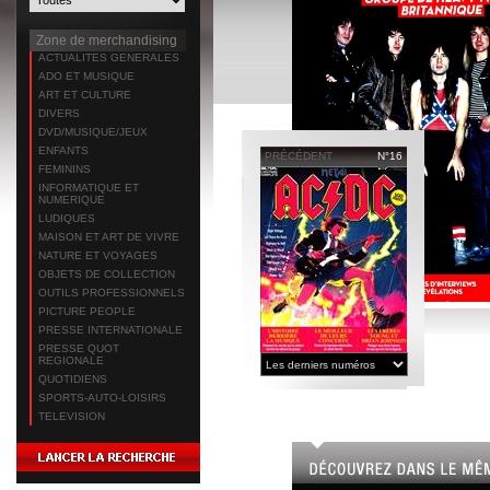
Zone de merchandising
ACTUALITES GENERALES
ADO ET MUSIQUE
ART ET CULTURE
DIVERS
DVD/MUSIQUE/JEUX
ENFANTS
PRÉCÉDENT
N°16
FEMININS
INFORMATIQUE ET
NUMERIQUE
LUDIQUES
MAISON ET ART DE VIVRE
NATURE ET VOYAGES
OBJETS DE COLLECTION
OUTILS PROFESSIONNELS
PICTURE PEOPLE
PRESSE INTERNATIONALE
PRESSE QUOT
REGIONALE
QUOTIDIENS
SPORTS-AUTO-LOISIRS
TELEVISION