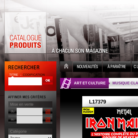
TITRE
CODIFICATION
| |
ART ET CULTURE
MUSIQUE CLA
Mise en vente
du
au
Catégorie