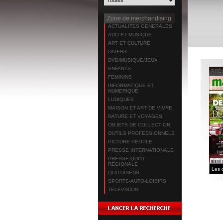
Zone de merchandising
ACTUALITES GENERALES
ADO ET MUSIQUE
ART ET CULTURE
DIVERS
DVD/MUSIQUE/JEUX
ENFANTS
PRÉ
FEMININS
INFORMATIQUE ET
NUMERIQUE
LUDIQUES
MAISON ET ART DE VIVRE
NATURE ET VOYAGES
OBJETS DE COLLECTION
OUTILS PROFESSIONNELS
PICTURE PEOPLE
PRESSE INTERNATIONALE
PRESSE QUOT
REGIONALE
QUOTIDIENS
SPORTS-AUTO-LOISIRS
TELEVISION