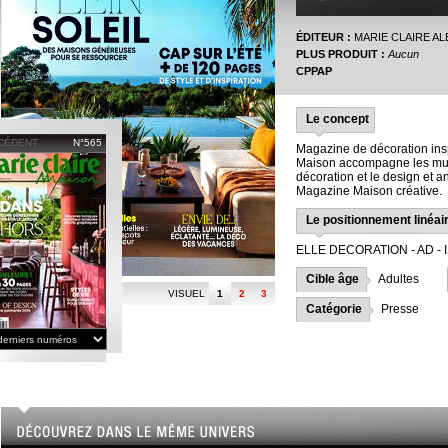
ÉDITEUR :
MARIE CLAIRE A
PLUS PRODUIT :
Aucun
CPPAP
Le concept
CÉDENT
N°565
Magazine de décoration insp
Maison accompagne les mut
décoration et le design et an
Magazine Maison créative.
Le positionnement linéai
ELLE DECORATION - AD - 
Cible âge
Adultes
VISUEL
1
2
3
Catégorie
Presse