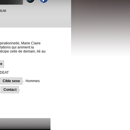
LBUM
irationnelle, Marie Claire
ations qui animent la
ticipe celle de demain, lié au
re
IDEAT
Cible sexe
Hommes
Contact