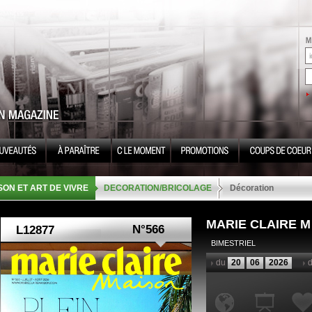
SON ET ART DE VIVRE
DECORATION/BRICOLAGE
Décoration
MARIE CLAIRE M
N°566
BIMESTRIEL
du
20
06
2026
d