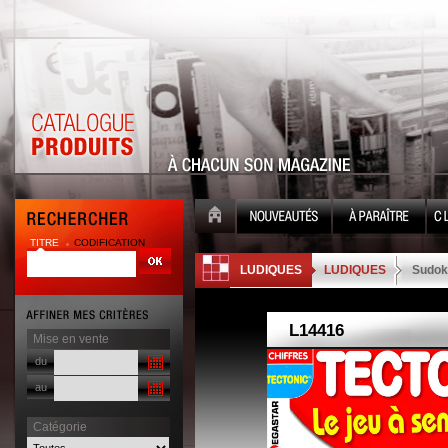
TITRE
CODIFICATION
| |
LUDIQUES
LUDIQUES
Sudok
Mise en vente
du
au
Catégorie