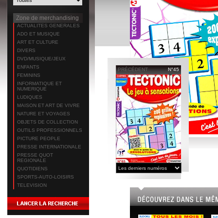
Zone de merchandising
ACTUALITES GENERALES
ADO ET MUSIQUE
ART ET CULTURE
DIVERS
DVD/MUSIQUE/JEUX
ENFANTS
PRÉCÉDENT
N°45
FEMININS
INFORMATIQUE ET
NUMERIQUE
LUDIQUES
MAISON ET ART DE VIVRE
NATURE ET VOYAGES
OBJETS DE COLLECTION
OUTILS PROFESSIONNELS
PICTURE PEOPLE
PRESSE INTERNATIONALE
PRESSE QUOT
REGIONALE
QUOTIDIENS
SPORTS-AUTO-LOISIRS
TELEVISION