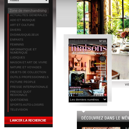
Zone de merchandising
ACTUALITES GENERALES
ADO ET MUSIQUE
ART ET CULTURE
DIVERS
DVD/MUSIQUE/JEUX
ENFANTS
PRÉCÉDENT
N°16
FEMININS
INFORMATIQUE ET
NUMERIQUE
LUDIQUES
MAISON ET ART DE VIVRE
NATURE ET VOYAGES
OBJETS DE COLLECTION
OUTILS PROFESSIONNELS
PICTURE PEOPLE
VI
PRESSE INTERNATIONALE
PRESSE QUOT
REGIONALE
QUOTIDIENS
SPORTS-AUTO-LOISIRS
TELEVISION