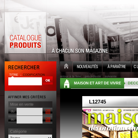
TITRE
CODIFICATION
retour à la liste
|
précédente
|
suivante
MAISON ET ART DE VIVRE
DECO
Mise en vente
du
au
Catégorie