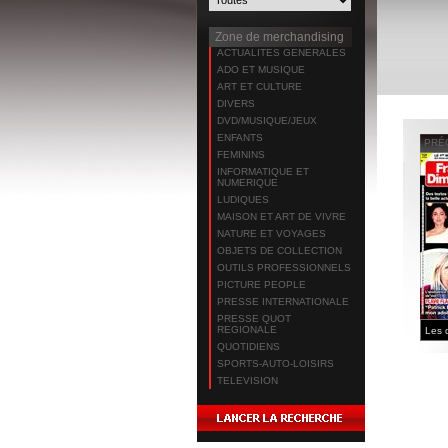
Zone de merchandising
ACTUALITES GENERALES
ADO ET MUSIQUE
ART ET CULTURE
DIVERS
DVD/MUSIQUE/JEUX
ENFANTS
PRÉ
FEMININS
INFORMATIQUE ET
NUMERIQUE
LUDIQUES
MAISON ET ART DE VIVRE
NATURE ET VOYAGES
OBJETS DE COLLECTION
OUTILS PROFESSIONNELS
PICTURE PEOPLE
PRESSE INTERNATIONALE
PRESSE QUOT
REGIONALE
QUOTIDIENS
SPORTS-AUTO-LOISIRS
TELEVISION