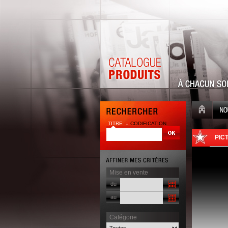
TITRE
CODIFICATION
| |
PIC
Mise en vente
du
au
Catégorie