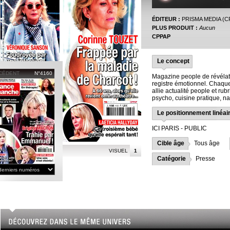
ÉDITEUR :
PRISMA MEDIA (C
PLUS PRODUIT :
Aucun
CPPAP
Le concept
CÉDENT
N°4160
Magazine people de révélatio
registre émotionnel. Chaq
allie actualité people et rub
psycho, cuisine pratique, n
Le positionnement linéai
ICI PARIS - PUBLIC
Cible âge
Tous âge
VISUEL
1
Catégorie
Presse