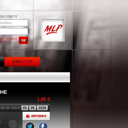
Mot de passe
oublié
CHE
1,90 €
ate de relève
05
06
2026