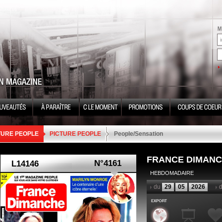
TURE PEOPLE
PICTURE PEOPLE
People/Sensation
FRANCE DIMAN
N°4161
HEBDOMADAIRE
du
29
05
2026
d