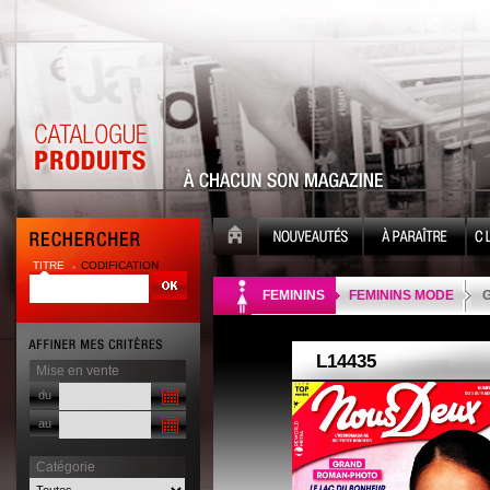
TITRE
CODIFICATION
| |
FEMININS
FEMININS MODE
G
Mise en vente
du
au
Catégorie