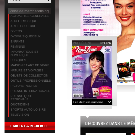
Zone de merchandising
ACTUALITES GENERALES
ADO ET MUSIQUE
ART ET CULTURE
DIVERS
DVD/MUSIQUE/JEUX
ENFANTS
PRÉCÉDENT
N°4126
FEMININS
INFORMATIQUE ET
NUMERIQUE
LUDIQUES
MAISON ET ART DE VIVRE
NATURE ET VOYAGES
OBJETS DE COLLECTION
OUTILS PROFESSIONNELS
PICTURE PEOPLE
PRESSE INTERNATIONALE
PRESSE QUOT
REGIONALE
QUOTIDIENS
SPORTS-AUTO-LOISIRS
TELEVISION