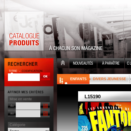
TITRE
CODIFICATION
| |
ENFANTS
DIVERS JEUNESSE
Mise en vente
du
au
Catégorie