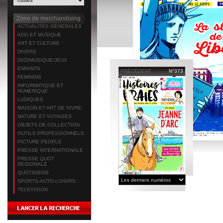
Zone de merchandising
ACTUALITES GENERALES
ADO ET MUSIQUE
ART ET CULTURE
DIVERS
DVD/MUSIQUE/JEUX
ENFANTS
PRÉCÉDENT
N°373
FEMININS
INFORMATIQUE ET
NUMERIQUE
LUDIQUES
MAISON ET ART DE VIVRE
NATURE ET VOYAGES
OBJETS DE COLLECTION
OUTILS PROFESSIONNELS
PICTURE PEOPLE
PRESSE INTERNATIONALE
PRESSE QUOT
REGIONALE
QUOTIDIENS
SPORTS-AUTO-LOISIRS
TELEVISION