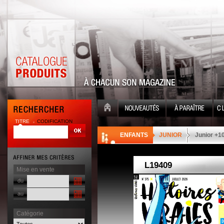
TITRE
CODIFICATION
| |
ENFANTS
JUNIOR
Junior +1
Mise en vente
du
au
Catégorie