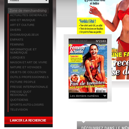
Zone de merchandising
ACTUALITES GENERALES
ADO ET MUSIQUE
ART ET CULTURE
DIVERS
DVD/MUSIQUE/JEUX
ENFANTS
PRÉCÉDENT
N°2183
FEMININS
INFORMATIQUE ET
NUMERIQUE
LUDIQUES
MAISON ET ART DE VIVRE
NATURE ET VOYAGES
OBJETS DE COLLECTION
OUTILS PROFESSIONNELS
PICTURE PEOPLE
PRESSE INTERNATIONALE
PRESSE QUOT
REGIONALE
QUOTIDIENS
SPORTS-AUTO-LOISIRS
TELEVISION