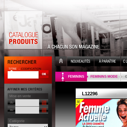
TITRE
CODIFICATION
| |
FEMININS
FEMININS MODE
G
Mise en vente
du
au
Catégorie