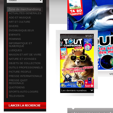
Zone de merchandising
ACTUALITES GENERALES
ADO ET MUSIQUE
ART ET CULTURE
DIVERS
DVD/MUSIQUE/JEUX
ENFANTS
PRÉCÉDENT
N°157
FEMININS
INFORMATIQUE ET
NUMERIQUE
LUDIQUES
MAISON ET ART DE VIVRE
NATURE ET VOYAGES
OBJETS DE COLLECTION
OUTILS PROFESSIONNELS
PICTURE PEOPLE
VI
PRESSE INTERNATIONALE
PRESSE QUOT
REGIONALE
QUOTIDIENS
SPORTS-AUTO-LOISIRS
TELEVISION