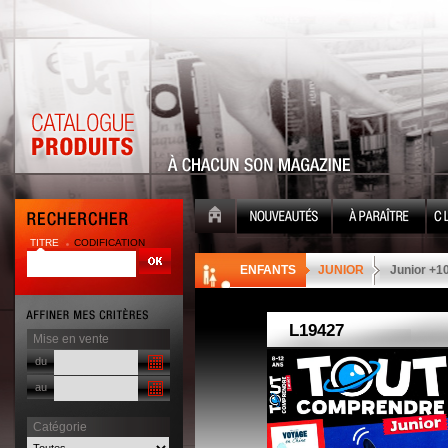
TITRE
CODIFICATION
| |
ENFANTS
JUNIOR
Junior +1
Mise en vente
du
au
Catégorie