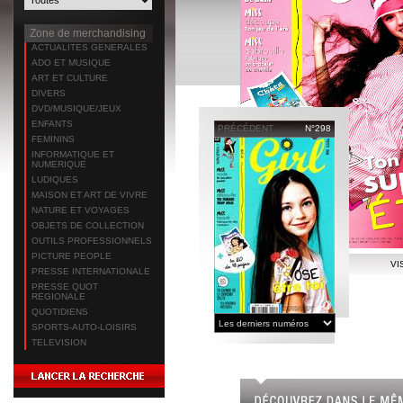
Zone de merchandising
ACTUALITES GENERALES
ADO ET MUSIQUE
ART ET CULTURE
DIVERS
DVD/MUSIQUE/JEUX
ENFANTS
PRÉCÉDENT
N°298
FEMININS
INFORMATIQUE ET
NUMERIQUE
LUDIQUES
MAISON ET ART DE VIVRE
NATURE ET VOYAGES
OBJETS DE COLLECTION
OUTILS PROFESSIONNELS
PICTURE PEOPLE
VI
PRESSE INTERNATIONALE
PRESSE QUOT
REGIONALE
QUOTIDIENS
SPORTS-AUTO-LOISIRS
TELEVISION