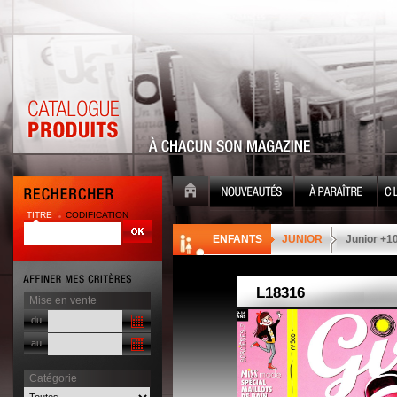
TITRE
CODIFICATION
| |
ENFANTS
JUNIOR
Junior +1
Mise en vente
du
au
Catégorie