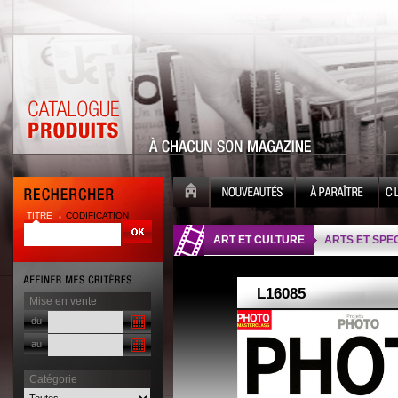
TITRE
CODIFICATION
| |
ART ET CULTURE
ARTS ET SPE
Mise en vente
du
au
Catégorie