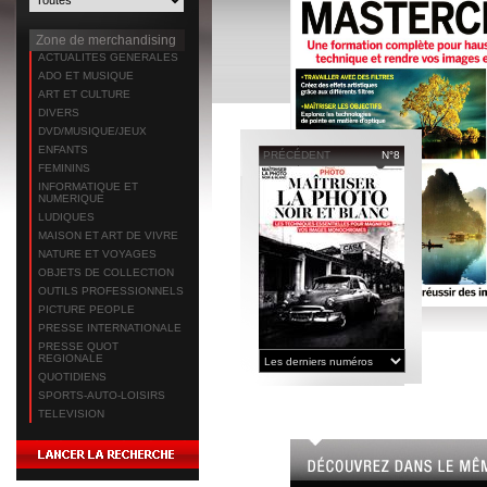
Zone de merchandising
ACTUALITES GENERALES
ADO ET MUSIQUE
ART ET CULTURE
DIVERS
DVD/MUSIQUE/JEUX
ENFANTS
PRÉCÉDENT
N°8
FEMININS
INFORMATIQUE ET
NUMERIQUE
LUDIQUES
MAISON ET ART DE VIVRE
NATURE ET VOYAGES
OBJETS DE COLLECTION
OUTILS PROFESSIONNELS
PICTURE PEOPLE
PRESSE INTERNATIONALE
PRESSE QUOT
REGIONALE
QUOTIDIENS
SPORTS-AUTO-LOISIRS
TELEVISION