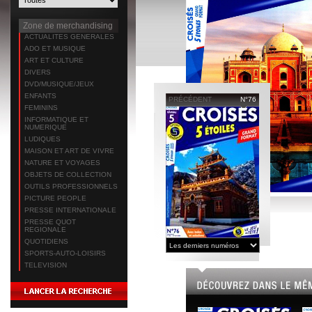
Zone de merchandising
ACTUALITES GENERALES
ADO ET MUSIQUE
ART ET CULTURE
DIVERS
DVD/MUSIQUE/JEUX
ENFANTS
PRÉCÉDENT
N°76
FEMININS
INFORMATIQUE ET
NUMERIQUE
LUDIQUES
MAISON ET ART DE VIVRE
NATURE ET VOYAGES
OBJETS DE COLLECTION
OUTILS PROFESSIONNELS
PICTURE PEOPLE
PRESSE INTERNATIONALE
PRESSE QUOT
REGIONALE
QUOTIDIENS
SPORTS-AUTO-LOISIRS
TELEVISION