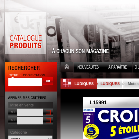
TITRE
CODIFICATION
| |
LUDIQUES
LUDIQUES
Mots 
Mise en vente
du
au
Catégorie