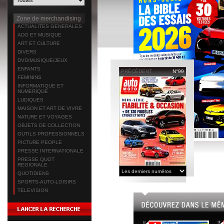
Zone de merchandising
ACTUALITES GENERALES
ADO ET MUSIQUE
ART ET CULTURE
DIVERS
DVD/MUSIQUE/JEUX
ENFANTS
PRÉCÉDENT
N°99
FEMININS
INFORMATIQUE ET
NUMERIQUE
LUDIQUES
MAISON ET ART DE VIVRE
NATURE ET VOYAGES
OBJETS DE COLLECTION
OUTILS PROFESSIONNELS
PICTURE PEOPLE
PRESSE INTERNATIONALE
PRESSE QUOT
REGIONALE
QUOTIDIENS
SPORTS-AUTO-LOISIRS
TELEVISION