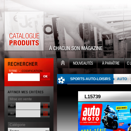
TITRE
CODIFICATION
| |
SPORTS-AUTO-LOISIRS
AUTO
Mise en vente
du
au
Catégorie