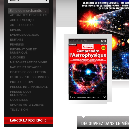
Zone de merchandising
ACTUALITES GENERALES
ADO ET MUSIQUE
ART ET CULTURE
DIVERS
DVD/MUSIQUE/JEUX
ENFANTS
PRÉCÉDENT
N°3
FEMININS
INFORMATIQUE ET
NUMERIQUE
LUDIQUES
MAISON ET ART DE VIVRE
NATURE ET VOYAGES
OBJETS DE COLLECTION
OUTILS PROFESSIONNELS
PICTURE PEOPLE
PRESSE INTERNATIONALE
PRESSE QUOT
REGIONALE
QUOTIDIENS
SPORTS-AUTO-LOISIRS
TELEVISION