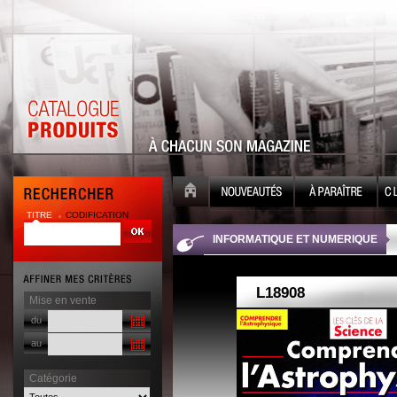
TITRE
CODIFICATION
| |
INFORMATIQUE ET NUMERIQUE
Mise en vente
du
au
Catégorie