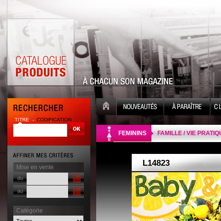
TITRE
CODIFICATION
| |
FEMININS
FAMILLE / VIE PRATI
Mise en vente
du
au
Catégorie