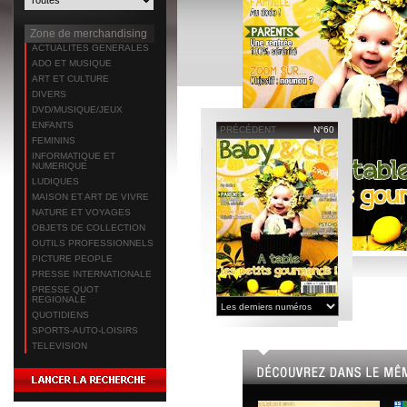
Zone de merchandising
ACTUALITES GENERALES
ADO ET MUSIQUE
ART ET CULTURE
DIVERS
DVD/MUSIQUE/JEUX
ENFANTS
PRÉCÉDENT
N°60
FEMININS
INFORMATIQUE ET
NUMERIQUE
LUDIQUES
MAISON ET ART DE VIVRE
NATURE ET VOYAGES
OBJETS DE COLLECTION
OUTILS PROFESSIONNELS
PICTURE PEOPLE
PRESSE INTERNATIONALE
PRESSE QUOT
REGIONALE
QUOTIDIENS
SPORTS-AUTO-LOISIRS
TELEVISION