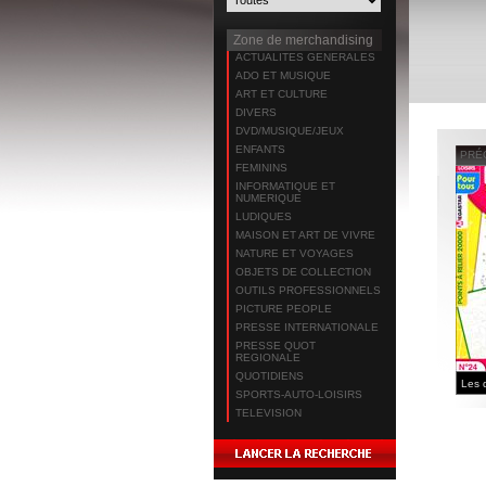
Zone de merchandising
ACTUALITES GENERALES
ADO ET MUSIQUE
ART ET CULTURE
DIVERS
DVD/MUSIQUE/JEUX
ENFANTS
PRÉ
FEMININS
INFORMATIQUE ET
NUMERIQUE
LUDIQUES
MAISON ET ART DE VIVRE
NATURE ET VOYAGES
OBJETS DE COLLECTION
OUTILS PROFESSIONNELS
PICTURE PEOPLE
PRESSE INTERNATIONALE
PRESSE QUOT
REGIONALE
QUOTIDIENS
SPORTS-AUTO-LOISIRS
TELEVISION