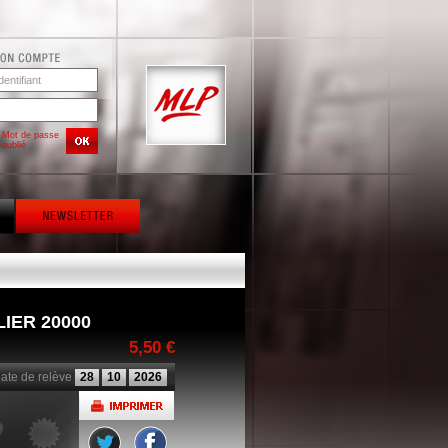
Mot de passe
oublié
IER 20000
5,50 €
ate de relève
28
10
2026