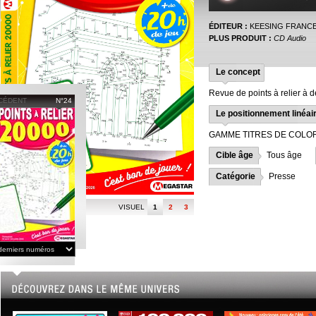
ÉDITEUR :
KEESING FRANC
PLUS PRODUIT :
CD Audio
Le concept
Revue de points à relier à d
CÉDENT
N°24
Le positionnement linéai
GAMME TITRES DE COLO
Cible âge
Tous âge
Catégorie
Presse
VISUEL
1
2
3