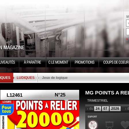
IQUES
LUDIQUES
Jeux de logique
MG POINTS A REL
N°25
TRIMESTRIEL
du
24
07
2026
d