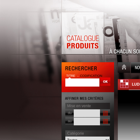
TITRE
CODIFICATION
| |
LUD
Mise en vente
du
au
Catégorie