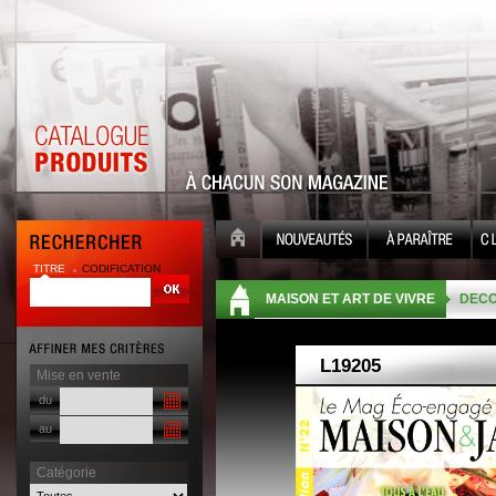
TITRE
CODIFICATION
| |
MAISON ET ART DE VIVRE
DECO
Mise en vente
du
au
Catégorie