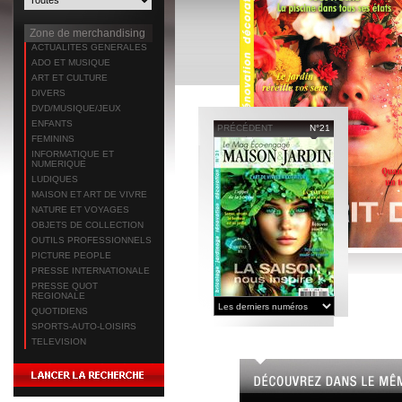
Zone de merchandising
ACTUALITES GENERALES
ADO ET MUSIQUE
ART ET CULTURE
DIVERS
DVD/MUSIQUE/JEUX
ENFANTS
PRÉCÉDENT
N°21
FEMININS
INFORMATIQUE ET
NUMERIQUE
LUDIQUES
MAISON ET ART DE VIVRE
NATURE ET VOYAGES
OBJETS DE COLLECTION
OUTILS PROFESSIONNELS
PICTURE PEOPLE
PRESSE INTERNATIONALE
PRESSE QUOT
REGIONALE
QUOTIDIENS
SPORTS-AUTO-LOISIRS
TELEVISION