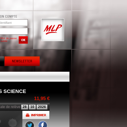
Mot de passe
oublié
S SCIENCE
11,95 €
ate de relève
28
10
2026