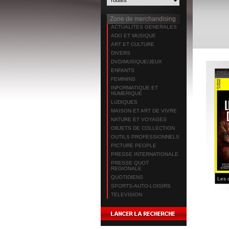
Zone de merchandising
ACTUALITES GENERALES
ADO ET MUSIQUE
ART ET CULTURE
DIVERS
DVD/MUSIQUE/JEUX
ENFANTS
PRÉ
FEMININS
INFORMATIQUE ET
NUMERIQUE
LUDIQUES
MAISON ET ART DE VIVRE
NATURE ET VOYAGES
OBJETS DE COLLECTION
OUTILS PROFESSIONNELS
PICTURE PEOPLE
PRESSE INTERNATIONALE
PRESSE QUOT
REGIONALE
QUOTIDIENS
SPORTS-AUTO-LOISIRS
TELEVISION