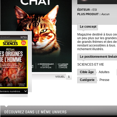
ÉDITEUR :
ESI
PLUS PRODUIT :
Aucun
Le concept
Magazine destiné à tous ce
CÉDENT
N°53
un peu plus sur les grandes q
de grands thèmes et des de
rendant accessibles à tous. L
richement illustrés.
Le positionnement linéai
SCIENCES ET VIE
Cible âge
Adultes
VISUEL
1
Catégorie
Presse