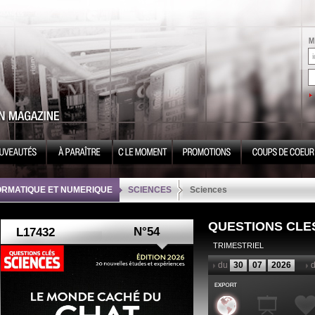
ORMATIQUE ET NUMERIQUE
SCIENCES
Sciences
QUESTIONS CLE
N°54
TRIMESTRIEL
du
30
07
2026
d