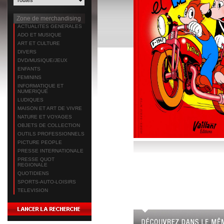
Zone de merchandising
ACTUALITES GENERALES
ADO ET MUSIQUE
ART ET CULTURE
DIVERS
DVD/MUSIQUE/JEUX
ENFANTS
FEMININS
INFORMATIQUE ET
NUMERIQUE
LUDIQUES
MAISON ET ART DE VIVRE
NATURE ET VOYAGES
OBJETS DE COLLECTION
OUTILS PROFESSIONNELS
PICTURE PEOPLE
PRESSE INTERNATIONALE
PRESSE QUOT
REGIONALE
QUOTIDIENS
SPORTS-AUTO-LOISIRS
TELEVISION