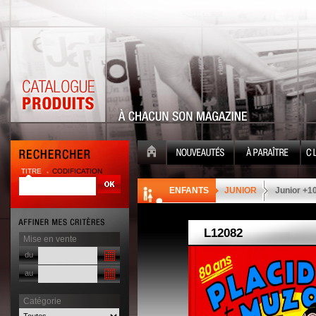
TITRE
CODIFICATION
| |
ENFANTS
JUNIOR
Junior +1
Mise en vente
du
au
Catégorie