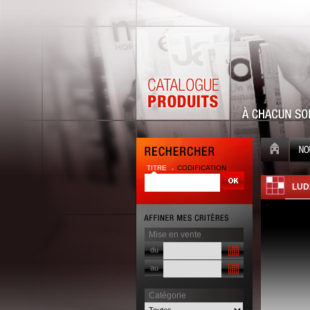
TITRE
CODIFICATION
| |
LUD
Mise en vente
du
au
Catégorie