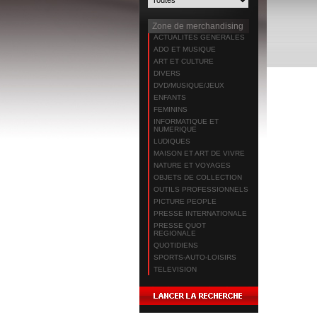
Zone de merchandising
ACTUALITES GENERALES
ADO ET MUSIQUE
ART ET CULTURE
DIVERS
DVD/MUSIQUE/JEUX
ENFANTS
FEMININS
INFORMATIQUE ET
NUMERIQUE
LUDIQUES
MAISON ET ART DE VIVRE
NATURE ET VOYAGES
OBJETS DE COLLECTION
OUTILS PROFESSIONNELS
PICTURE PEOPLE
PRESSE INTERNATIONALE
PRESSE QUOT
REGIONALE
QUOTIDIENS
SPORTS-AUTO-LOISIRS
TELEVISION