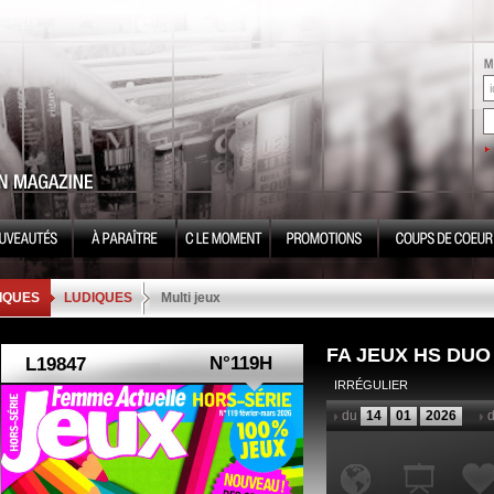
IQUES
LUDIQUES
Multi jeux
FA JEUX HS DUO
N°119H
IRRÉGULIER
du
14
01
2026
d