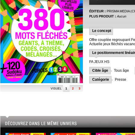
ÉDITEUR :
PRISMA MEDIA (C
PLUS PRODUIT :
Aucun
Le concept
Offre couplée regroupant 
Actuelle jeux fléchés vacan
Le positionnement linéai
FA JEUX HS
Cible âge
Tous âge
Catégorie
Presse
VISUEL
1
2
3