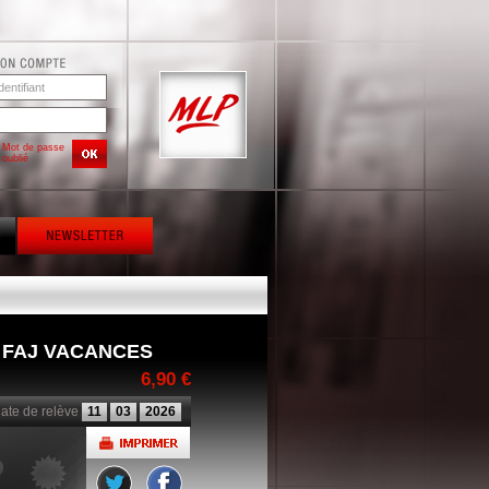
Mot de passe
oublié
 FAJ VACANCES
6,90 €
ate de relève
11
03
2026