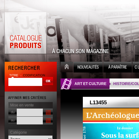
TITRE
CODIFICATION
| |
ART ET CULTURE
HISTOIRE/CO
Mise en vente
du
au
Catégorie