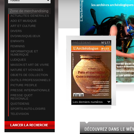
Zone de merchandising
ACTUALITES GENERALES
ADO ET MUSIQUE
ART ET CULTURE
DIVERS
DVD/MUSIQUE/JEUX
ENFANTS
PRÉCÉDENT
N°177
FEMININS
INFORMATIQUE ET
NUMERIQUE
LUDIQUES
MAISON ET ART DE VIVRE
NATURE ET VOYAGES
OBJETS DE COLLECTION
OUTILS PROFESSIONNELS
PICTURE PEOPLE
PRESSE INTERNATIONALE
PRESSE QUOT
REGIONALE
QUOTIDIENS
SPORTS-AUTO-LOISIRS
TELEVISION