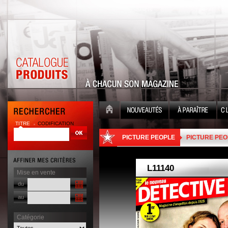
TITRE
CODIFICATION
| |
PICTURE PEOPLE
PICTURE PEO
Mise en vente
du
au
Catégorie