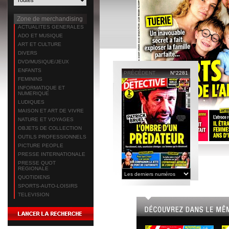
Zone de merchandising
ACTUALITES GENERALES
ADO ET MUSIQUE
ART ET CULTURE
DIVERS
DVD/MUSIQUE/JEUX
ENFANTS
PRÉCÉDENT
N°2281
FEMININS
INFORMATIQUE ET
NUMERIQUE
LUDIQUES
MAISON ET ART DE VIVRE
NATURE ET VOYAGES
OBJETS DE COLLECTION
OUTILS PROFESSIONNELS
PICTURE PEOPLE
PRESSE INTERNATIONALE
PRESSE QUOT
REGIONALE
QUOTIDIENS
SPORTS-AUTO-LOISIRS
TELEVISION