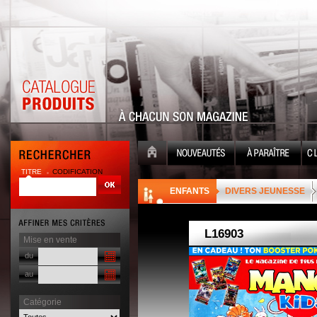
TITRE
CODIFICATION
| |
ENFANTS
DIVERS JEUNESSE
Mise en vente
du
au
Catégorie