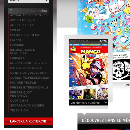
Zone de merchandising
ACTUALITES GENERALES
ADO ET MUSIQUE
ART ET CULTURE
DIVERS
DVD/MUSIQUE/JEUX
ENFANTS
PRÉCÉDENT
N°79
FEMININS
INFORMATIQUE ET
NUMERIQUE
LUDIQUES
MAISON ET ART DE VIVRE
NATURE ET VOYAGES
OBJETS DE COLLECTION
OUTILS PROFESSIONNELS
PICTURE PEOPLE
VI
PRESSE INTERNATIONALE
PRESSE QUOT
REGIONALE
QUOTIDIENS
SPORTS-AUTO-LOISIRS
TELEVISION