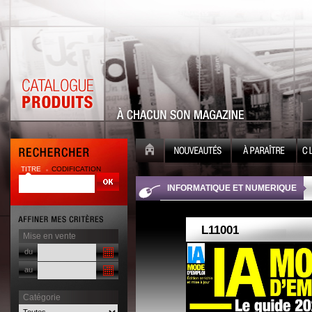
TITRE
CODIFICATION
| |
INFORMATIQUE ET NUMERIQUE
Mise en vente
du
au
Catégorie