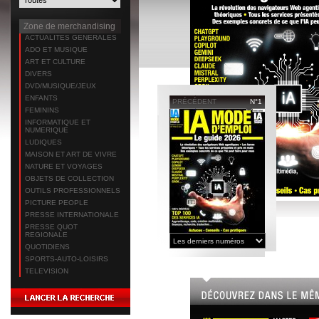
Zone de merchandising
ACTUALITES GENERALES
ADO ET MUSIQUE
ART ET CULTURE
DIVERS
DVD/MUSIQUE/JEUX
ENFANTS
PRÉCÉDENT
N°1
FEMININS
INFORMATIQUE ET
NUMERIQUE
LUDIQUES
MAISON ET ART DE VIVRE
NATURE ET VOYAGES
OBJETS DE COLLECTION
OUTILS PROFESSIONNELS
PICTURE PEOPLE
PRESSE INTERNATIONALE
PRESSE QUOT
REGIONALE
QUOTIDIENS
SPORTS-AUTO-LOISIRS
TELEVISION