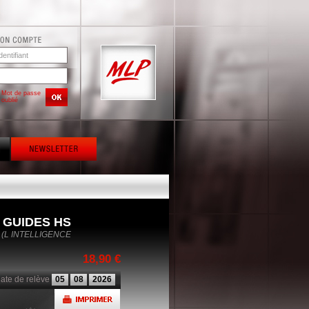
Mot de passe
oublié
S GUIDES HS
 (L INTELLIGENCE
18,90 €
ate de relève
05
08
2026