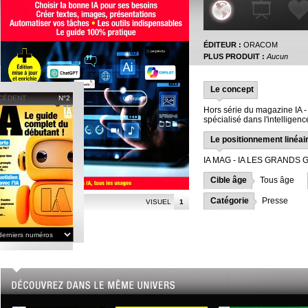
ÉDITEUR :
ORACOM
PLUS PRODUIT :
Aucun
Le concept
CÉDENT
N°2
Hors série du magazine IA
spécialisé dans l'intelligence 
Le positionnement linéai
IA MAG - IA LES GRANDS 
Cible âge
Tous âge
Catégorie
Presse
VISUEL
1