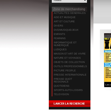
Zone de merchandising
ACTUALITES GENERALES
ADO ET MUSIQUE
ART ET CULTURE
DIVERS
DVD/MUSIQUE/JEUX
ENFANTS
PRÉ
FEMININS
INFORMATIQUE ET
NUMERIQUE
LUDIQUES
MAISON ET ART DE VIVRE
NATURE ET VOYAGES
OBJETS DE COLLECTION
OUTILS PROFESSIONNELS
PICTURE PEOPLE
PRESSE INTERNATIONALE
PRESSE QUOT
REGIONALE
QUOTIDIENS
SPORTS-AUTO-LOISIRS
TELEVISION