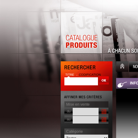
TITRE
CODIFICATION
| |
INF
Mise en vente
du
au
Catégorie