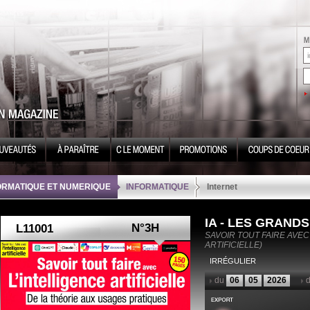
ORMATIQUE ET NUMERIQUE
INFORMATIQUE
Internet
IA - LES GRAND
N°3H
SAVOIR TOUT FAIRE AVEC
ARTIFICIELLE)
IRRÉGULIER
du
06
05
2026
d